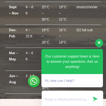
Sept
4 – 8
25°C
18°C
shorts/shortie
– Nov
ft
–
–
30°C
21°C
Dec-
4 –
18°C
16°C
3/2 full suit
Feb
15 ft
–
–
26°C
18°C
Mar –
4 – 6
20°C
18°C
3/2 full –
Our customer support team is here
May
ft
–
–
short arm 3/2
to answer your questions. Ask us
30°C
20°C
anything!
Jun –
2- 4 ft
25°C
21°C
Shorts / vest
Hi, how can I help?
Aug
–
+
30°C