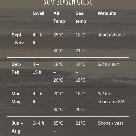
SURF SEASON GUIDE
Swell
Air
Sea
Wetsuits
Temp
temp
Sept
4 – 8
25°C
18°C
shorts/shortie
– Nov
ft
–
–
30°C
21°C
Dec-
4 –
18°C
16°C
3/2 full suit
Feb
15 ft
–
–
26°C
18°C
Mar –
4 – 6
20°C
18°C
3/2 full –
May
ft
–
–
short arm 3/2
30°C
20°C
Jun –
2- 4 ft
25°C
21°C
Shorts / vest
Aug
–
+