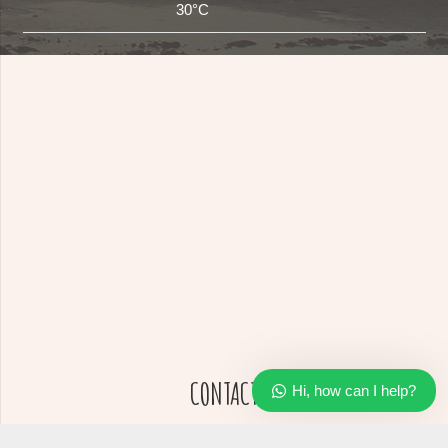
30°C
Our customer support team is here
to answer your questions. Ask us
anything!
Hi, how can I help?
CONTACT
Hi, how can I help?