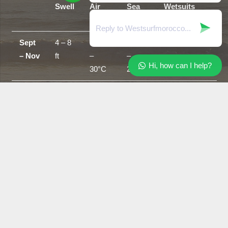
Swell
Air
Sea
Wetsuits
Temp
temp
Sept
4 – 8
25°C
18°C
shorts/shortie
– Nov
ft
–
–
Hi, how can I help?
30°C
21°C
Dec-
4 –
18°C
16°C
3/2 full suit
Feb
15 ft
–
–
26°C
18°C
Mar –
4 – 6
20°C
18°C
3/2 full –
May
ft
–
–
short arm 3/2
30°C
20°C
Jun –
2- 4 ft
25°C
21°C
Shorts / vest
Aug
–
+
30°C