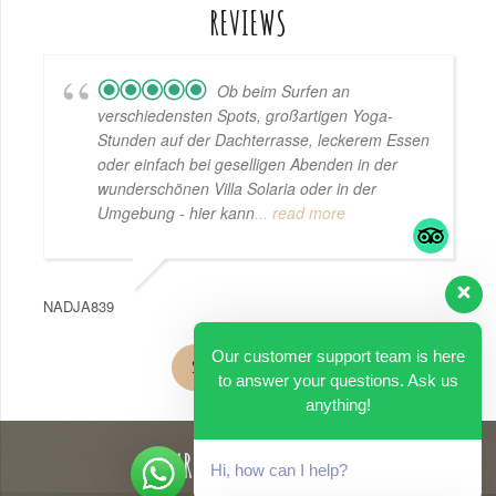
REVIEWS
Ob beim Surfen an
verschiedensten Spots, großartigen Yoga-
Stunden auf der Dachterrasse, leckerem Essen
oder einfach bei geselligen Abenden in der
wunderschönen Villa Solaria oder in der
Umgebung - hier kann
... read more
NADJA839
Our customer support team is here
Surfcamp Erfahrungen
to answer your questions. Ask us
anything!
SURF SEASON GUIDE
Hi, how can I help?